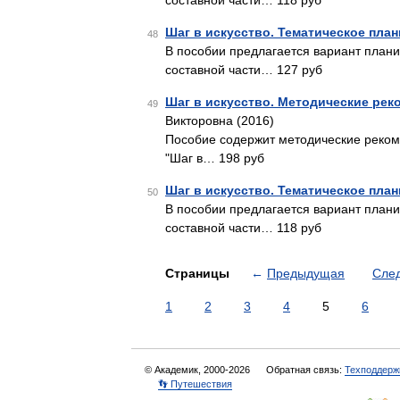
составной части… 118 руб
Шаг в искусство. Тематическое пла
48
В пособии предлагается вариант плани
составной части… 127 руб
Шаг в искусство. Методические ре
49
Викторовна (2016)
Пособие содержит методические реком
"Шаг в… 198 руб
Шаг в искусство. Тематическое пла
50
В пособии предлагается вариант плани
составной части… 118 руб
Страницы
←
Предыдущая
Сле
1
2
3
4
5
6
© Академик, 2000-2026
Обратная связь:
Техподдерж
👣 Путешествия