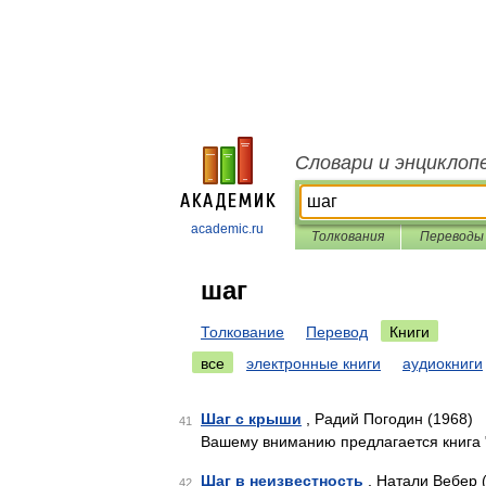
Словари и энциклоп
academic.ru
Толкования
Переводы
шаг
Толкование
Перевод
Книги
все
электронные книги
аудиокниги
Шаг с крыши
, Радий Погодин (1968)
41
Вашему вниманию предлагается книга 
Шаг в неизвестность
, Натали Вебер 
42