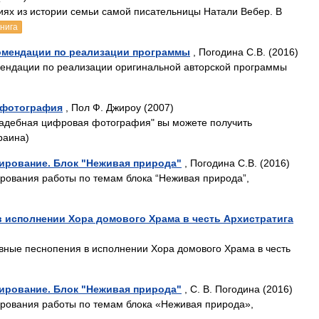
иях из истории семьи самой писательницы Натали Вебер. В
книга
комендации по реализации программы
, Погодина С.В. (2016)
ендации по реализации оригинальной авторской программы
 фотография
, Пол Ф. Джироу (2007)
Свадебная цифровая фотография" вы можете получить
раина)
нирование. Блок "Неживая природа"
, Погодина С.В. (2016)
рования работы по темам блока “Неживая природа”,
в исполнении Хора домового Храма в честь Архистратига
ные песнопения в исполнении Хора домового Храма в честь
нирование. Блок "Неживая природа"
, С. В. Погодина (2016)
ирования работы по темам блока «Неживая природа»,