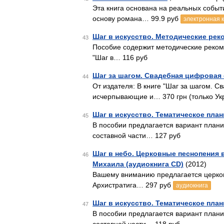
Эта книга основана на реальных событ
основу романа… 99.9 руб
электронная 
Шаг в искусство. Методические ре
43
Пособие содержит методические реком
"Шаг в… 116 руб
Шаг за шагом. Свадебная цифровая
44
От издателя: В книге "Шаг за шагом. 
исчерпывающие и… 370 грн (только Ук
Шаг в искусство. Тематическое пла
45
В пособии предлагается вариант плани
составной части… 127 руб
Шаг в небо. Церковные песнопения 
46
Михаила (аудиокнига CD)
(2012)
Вашему вниманию предлагается церков
Архистратига… 297 руб
аудиокнига
Шаг в искусство. Тематическое пла
47
В пособии предлагается вариант план