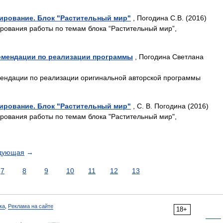
нирование. Блок "Растительный мир"
, Погодина С.В. (2016)
рования работы по темам блока “Растительный мир”,
комендации по реализации программы
, Погодина Светлана
ендации по реализации оригинальной авторской программы
нирование. Блок "Растительный мир"
, С. В. Погодина (2016)
рования работы по темам блока "Растительный мир",
дующая
→
7
8
9
10
11
12
13
ка
,
Реклама на сайте
18+